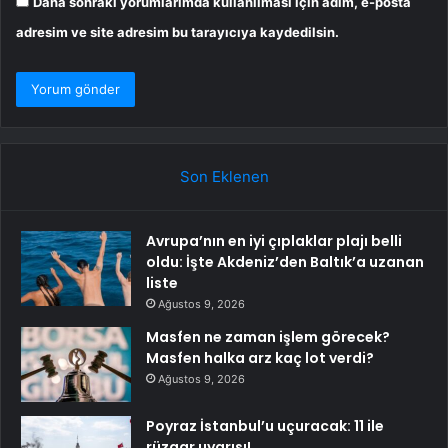
Daha sonraki yorumlarımda kullanılması için adım, e-posta
adresim ve site adresim bu tarayıcıya kaydedilsin.
Son Eklenen
Avrupa’nın en iyi çıplaklar plajı belli
oldu: İşte Akdeniz’den Baltık’a uzanan
liste
Ağustos 9, 2026
Masfen ne zaman işlem görecek?
Masfen halka arz kaç lot verdi?
Ağustos 9, 2026
Poyraz İstanbul’u uçuracak: 11 ile
rüzgar uyarısı!