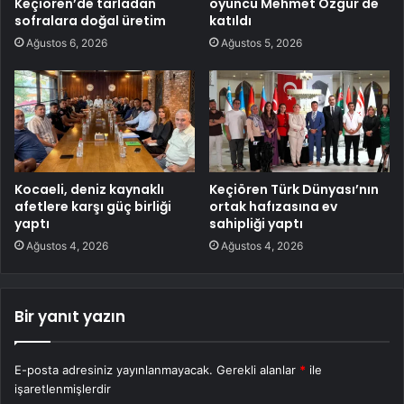
Keçiören’de tarladan
oyuncu Mehmet Özgür de
sofralara doğal üretim
katıldı
Ağustos 6, 2026
Ağustos 5, 2026
Kocaeli, deniz kaynaklı
Keçiören Türk Dünyası’nın
afetlere karşı güç birliği
ortak hafızasına ev
yaptı
sahipliği yaptı
Ağustos 4, 2026
Ağustos 4, 2026
Bir yanıt yazın
E-posta adresiniz yayınlanmayacak.
Gerekli alanlar
*
ile
işaretlenmişlerdir