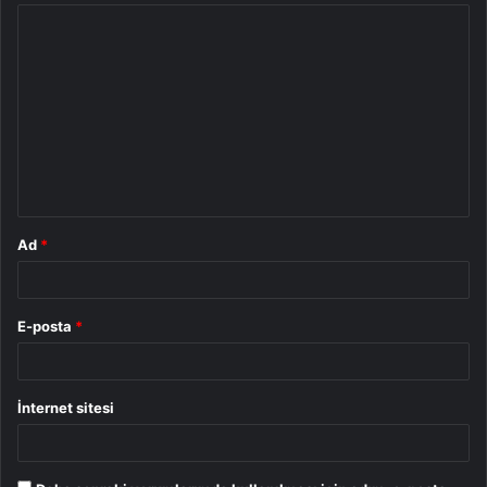
Y
o
r
u
m
*
Ad
*
E-posta
*
İnternet sitesi