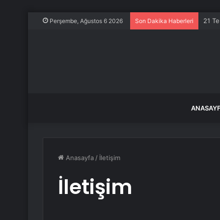
21 Te
Perşembe, Ağustos 6 2026
Son Dakika Haberleri
ANASAY
Anasayfa
/
İletişim
İletişim