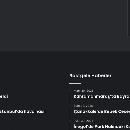
Rastgele Haberler
Mart 30, 2025
eldi
Kahramanmaraş’ta Bayra
Şubat 7, 2026
stanbul’da hava nasıl
Çanakkale’de Bebek Cesed
Eylül 30, 2025
İnegöl’de Park Halindeki 