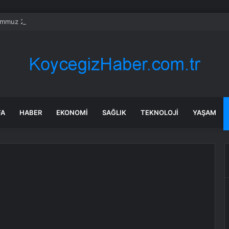
mmuz 2026 İstanbul HAVA DURUMU! Yarın İstanbul’da hava nasıl olacak, 
FA
HABER
EKONOMI
SAĞLIK
TEKNOLOJI
YAŞAM