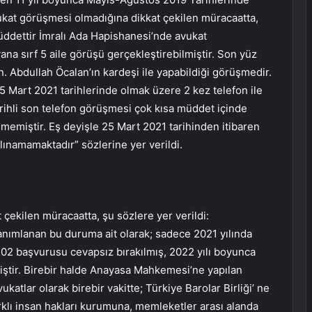
ukat görüşmesi olmadığına dikkat çekilen müracaatta,
 müddettir İmralı Ada Hapishanesi’nde avukat
na sırf 5 aile görüşü gerçekleştirebilmiştir. Son yüz
 Abdullah Öcalan’ın kardeşi ile yapabildiği görüşmedir.
5 Mart 2021 tarihlerinde olmak üzere 2 kez telefon ile
rihli son telefon görüşmesi çok kısa müddet içinde
emiştir. Eş deyişle 25 Mart 2021 tarihinden itibaren
lınamamaktadır” sözlerine yer verildi.
t çekilen müracaatta, şu sözlere yer verildi:
tanımlanan bu duruma ait olarak; sadece 2021 yılında
 202 başvurusu cevapsız bırakılmış, 2022 yılı boyunca
ştir. Birebir halde Anayasa Mahkemesi’ne yapılan
katlar olarak birebir vakitte; Türkiye Barolar Birliği’ ne
rklı insan hakları kurumuna, memleketler arası alanda