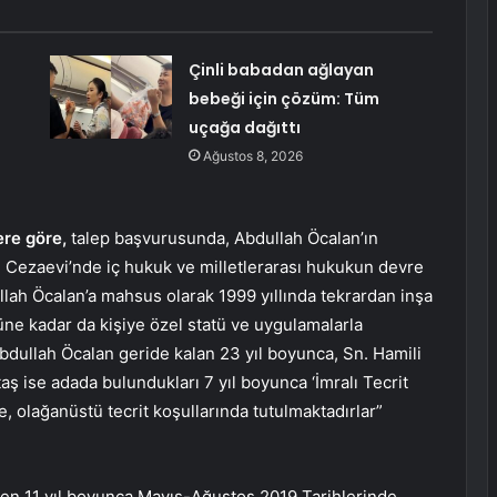
Çinli babadan ağlayan
bebeği için çözüm: Tüm
uçağa dağıttı
Ağustos 8, 2026
re göre,
talep başvurusunda, Abdullah Öcalan’ın
lı Cezaevi’nde iç hukuk ve milletlerarası hukukun devre
ullah Öcalan’a mahsus olarak 1999 yıllında tekrardan inşa
ne kadar da kişiye özel statü ve uygulamalarla
Abdullah Öcalan geride kalan 23 yıl boyunca, Sn. Hamili
aş ise adada bulundukları 7 yıl boyunca ‘İmralı Tecrit
de, olağanüstü tecrit koşullarında tutulmaktadırlar”
n 11 yıl boyunca Mayıs-Ağustos 2019 Tarihlerinde