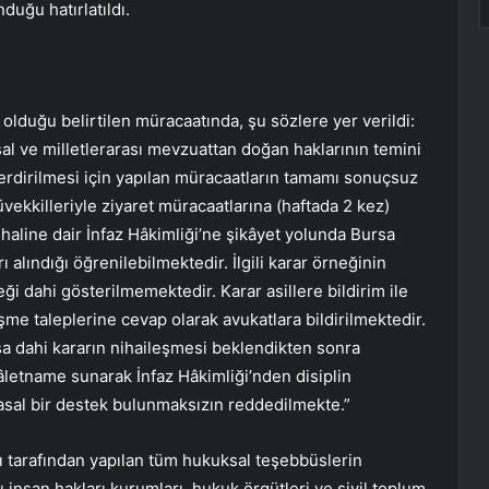
uğu hatırlatıldı.
a olduğu belirtilen müracaatında, şu sözlere yer verildi:
sal ve milletlerarası mevzuattan doğan haklarının temini
erdirilmesi için yapılan müracaatların tamamı sonuçsuz
vekkilleriyle ziyaret müracaatlarına (haftada 2 kez)
haline dair İnfaz Hâkimliği’ne şikâyet yolunda Bursa
ı alındığı öğrenilebilmektedir. İlgili karar örneğinin
eği dahi gösterilmemektedir. Karar asillere bildirim ile
şme taleplerine cevap olarak avukatlara bildirilmektedir.
sa dahi kararın nihaileşmesi beklendikten sonra
kâletname sunarak İnfaz Hâkimliği’nden disiplin
yasal bir destek bulunmaksızın reddedilmekte.”
ı tarafından yapılan tüm hukuksal teşebbüslerin
 insan hakları kurumları, hukuk örgütleri ve sivil toplum