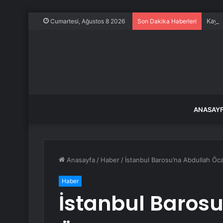
Kayse
Cumartesi, Ağustos 8 2026
Son Dakika Haberleri
ANASAY
Anasayfa
/
Haber
/
İstanbul Barosu’na Abdullah Öc
Haber
İstanbul Baros