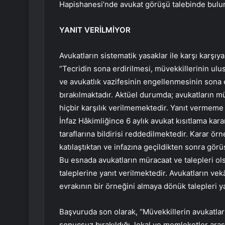
Hapishanesi’nde avukat görüşü talebinde bulund
YANIT VERİLMİYOR
Avukatların sistematik yasaklar ile karşı karşıy
“Tecridin sona erdirilmesi, müvekkillerinin ulu
ve avukatlık vazifesinin engellenmesinin sona 
bırakılmaktadır. Aktüel durumda; avukatların mü
hiçbir karşılık verilmemektedir. Yanıt vermeme 
İnfaz Hâkimliğince 6 aylık avukat kısıtlama karar
taraflarına bildirisi reddedilmektedir. Karar örn
katılaştıktan ve infazına geçildikten sonra görü
Bu esnada avukatların müracaat ve talepleri ol
taleplerine yanıt verilmektedir. Avukatların ve
evrakının bir örneğini almaya dönük talepleri 
Başvuruda son olarak, “Müvekkillerin avukatlar
sonuçsuz bırakıldığı, lokal ve memleketler arası