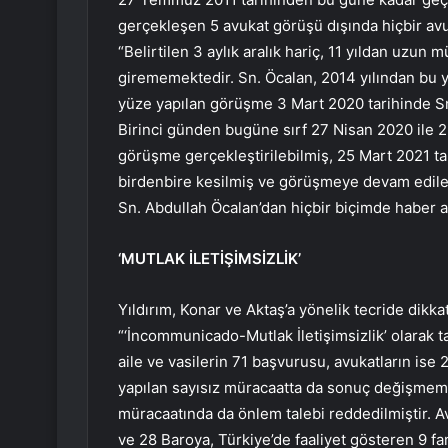
gerçekleşen 5 avukat görüşü dışında hiçbir av
“Belirtilen 3 aylık aralık hariç, 11 yıldan uzun
girememektedir. Sn. Öcalan, 2014 yılından bu ya
yüze yapılan görüşme 3 Mart 2020 tarihinde Sn.
Birinci günden bugüne sırf 27 Nisan 2020 ile 2
görüşme gerçekleştirilebilmiş, 25 Mart 2021 ta
birdenbire kesilmiş ve görüşmeye devam edilem
Sn. Abdullah Öcalan’dan hiçbir biçimde haber a
‘MUTLAK İLETİŞİMSİZLİK’
Yıldırım, Konar ve Aktaş’a yönelik tecride dikka
“‘İncommunicado-Mutlak İletişimsizlik’ olarak 
aile ve vasilerin 71 başvurusu, avukatların ise
yapılan sayısız müracaatta da sonuç değişmemi
müracaatında da önlem talebi reddedilmiştir. Avu
ve 28 Baroya, Türkiye’de faaliyet gösteren 9 fa