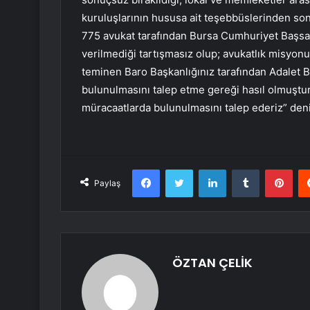
kuruluşlarının hususa ait teşebbüslerinden so
775 avukat tarafından Bursa Cumhuriyet Başsav
verilmediği tartışmasız olup; avukatlık misyonu
teminen Baro Başkanlığınız tarafından Adalet B
bulunulmasını talep etme gereği hasıl olmuştur
müracaatlarda bulunulmasını talep ederiz” de
Facebook
Twitter
LinkedIn
Tumblr
Pint
Paylaş
ÖZTAN ÇELİK