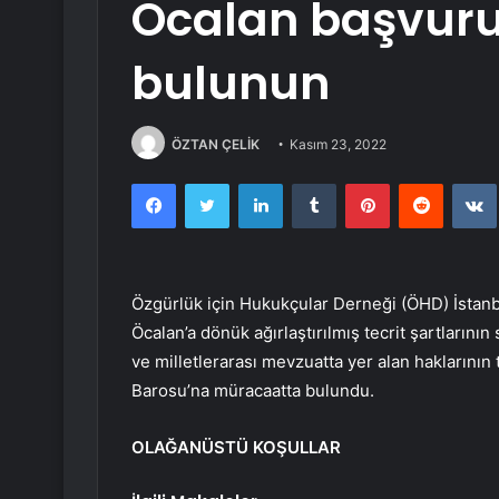
Öcalan başvuru
bulunun
ÖZTAN ÇELİK
Kasım 23, 2022
Facebook
Twitter
LinkedIn
Tumblr
Pinterest
Reddit
Özgürlük için Hukukçular Derneği (ÖHD) İstanb
Öcalan’a dönük ağırlaştırılmış tecrit şartlarının
ve milletlerarası mevzuatta yer alan haklarının 
Barosu’na müracaatta bulundu.
OLAĞANÜSTÜ KOŞULLAR