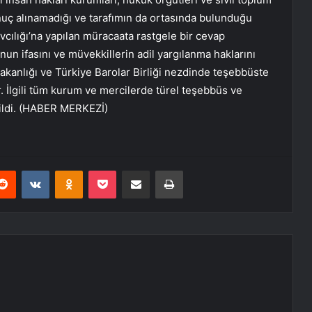
nuç alınamadığı ve tarafımın da ortasında bulunduğu
cılığı’na yapılan müracaata rastgele bir cevap
nun ifasını ve müvekkillerin adil yargılanma haklarını
akanlığı ve Türkiye Barolar Birliği nezdinde teşebbüste
. İlgili tüm kurum ve mercilerde türel teşebbüs ve
nildi. (HABER MERKEZİ)
erest
Reddit
VKontakte
Odnoklassniki
Pocket
E-Posta ile paylaş
Yazdır