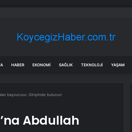
ri Kocasinan’da tarım buluşması hasatla açıldı
FA
HABER
EKONOMI
SAĞLIK
TEKNOLOJI
YAŞAM
alan başvurusu: Girişimde bulunun
u’na Abdullah