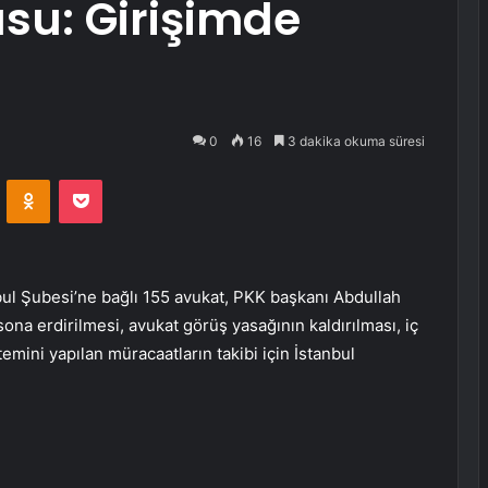
su: Girişimde
0
16
3 dakika okuma süresi
VKontakte
Odnoklassniki
Pocket
ul Şubesi’ne bağlı 155 avukat, PKK başkanı Abdullah
 sona erdirilmesi, avukat görüş yasağının kaldırılması, iç
temini yapılan müracaatların takibi için İstanbul