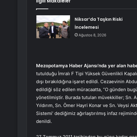
İlgili Makaleler
Niksar’da Taşkın Riski
İncelemesi
Ağustos 8, 2026
Mezopotamya Haber Ajansı’nda yer alan habe
tutulduğu İmralı F Tipi Yüksek Güvenlikli Kapa
dışı bırakıldığına işaret edildi. Cezaevinin Abd
edildiği söz edilen müracaatta, “O günden bugü
yönetilmiştir. Burada tutulan müvekkiller; Sn. 
Yıldırım, Sn. Ömer Hayri Konar ve Sn. Veysi Akt
Sistemi’ dediğimiz ağırlaştırılmış infaz rejimin
denildi.
27 Temmuz 2011 tarihinden bu güne kadar geçe