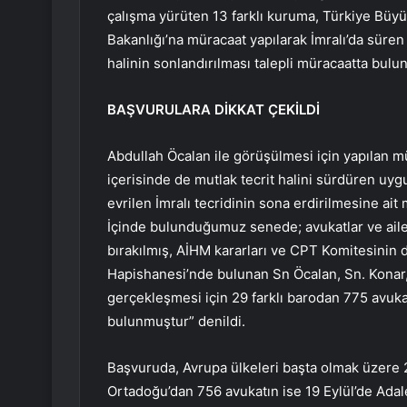
çalışma yürüten 13 farklı kuruma, Türkiye Büyük
Bakanlığı’na müracaat yapılarak İmralı’da süren 
halinin sonlandırılması talepli müracaatta bulu
BAŞVURULARA DİKKAT ÇEKİLDİ
Abdullah Öcalan ile görüşülmesi için yapılan mü
içerisinde de mutlak tecrit halini sürdüren uy
evrilen İmralı tecridinin sona erdirilmesine ait
İçinde bulunduğumuz senede; avukatlar ve ailel
bırakılmış, AİHM kararları ve CPT Komitesinin d
Hapishanesi’nde bulunan Sn Öcalan, Sn. Konar,
gerçekleşmesi için 29 farklı barodan 775 avuk
bulunmuştur” denildi.
Başvuruda, Avrupa ülkeleri başta olmak üzere 2
Ortadoğu’dan 756 avukatın ise 19 Eylül’de Adal