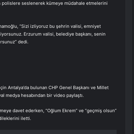
 polislere seslenerek kümeye müdahale etmelerini
 İmamoğlu, “Sizi izliyoruz bu şehrin valisi, emniyet
zliyorsunuz. Erzurum valisi, belediye başkanı, senin
orsunuz” dedi.
i için Antalya’da bulunan CHP Genel Başkanı ve Millet
yal medya hesabından bir video paylaştı.
emeye davet ederken, “Oğlum Ekrem” ve “geçmiş olsun”
eklerini iletti.