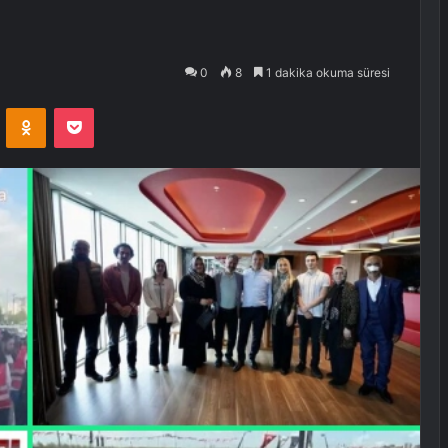
0
8
1 dakika okuma süresi
VKontakte
Odnoklassniki
Pocket