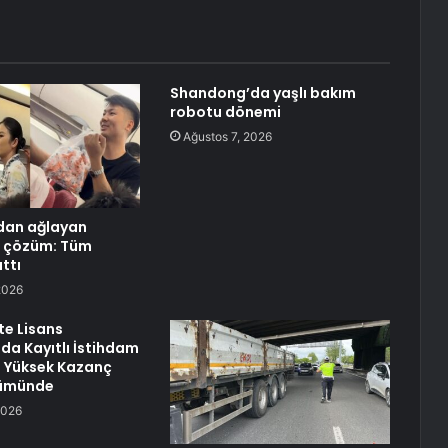
Shandong’da yaşlı bakım
robotu dönemi
Ağustos 7, 2026
dan ağlayan
n çözüm: Tüm
ttı
2026
te Lisans
da Kayıtlı İstihdam
En Yüksek Kazanç
lümünde
2026