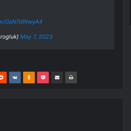
com/GsN7dWwyA4
arogluk)
May 7, 2023
erest
Reddit
VKontakte
Odnoklassniki
Pocket
E-Posta ile paylaş
Yazdır