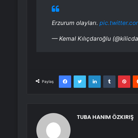
Erzurum olayları.
pic.twitter.
— Kemal Kılıçdaroğlu (@kilicd
Facebook
Twitter
LinkedIn
Tumblr
Pint
Paylaş
TUBA HANIM ÖZKIRIŞ