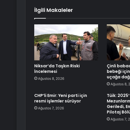
İlgili Makaleler
Niksar’da Taşkın Riski
Çinli baba
İncelemesi
bebeği içi
uçağa dağı
Ağustos 8, 2026
Ağustos 8, 
CHP’li Emir: Yeni parti için
Tüik: 2025’
resmi işlemler sürüyor
Mezunların
Geriledi, 
Ağustos 7, 2026
Pilotaj Bö
Ağustos 7, 