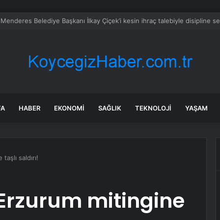
alımında ÖTV düzenlemesi: Vatandaşlar bayilere akın etti
FA
HABER
EKONOMI
SAĞLIK
TEKNOLOJI
YAŞAM
aşlı saldırı!
rzurum mitingine