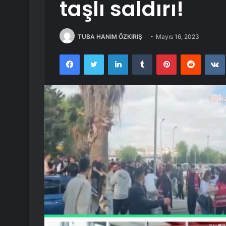
taşlı saldırı!
TUBA HANIM ÖZKIRIŞ
Mayıs 16, 2023
Facebook
Twitter
LinkedIn
Tumblr
Pinterest
Reddit