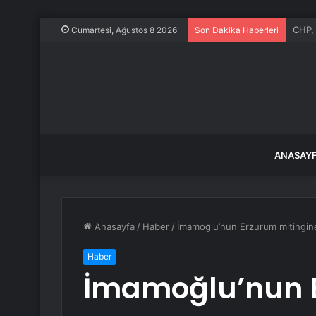
Araç 
Cumartesi, Ağustos 8 2026
Son Dakika Haberleri
ANASAY
Anasayfa
/
Haber
/
İmamoğlu’nun Erzurum mitingine t
Haber
İmamoğlu’nun E