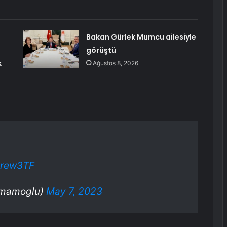
Bakan Gürlek Mumcu ailesiyle
görüştü
k
Ağustos 8, 2026
xJrew3TF
imamoglu)
May 7, 2023