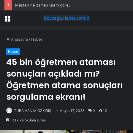
Masfen ne zaman işlem görecek? Masfen halka arz kaç lot verdi?
Menü
Anasayfa
/
Haber
Haber
45 bin öğretmen ataması
sonuçları açıkladı mı?
Öğretmen atama sonuçları
sorgulama ekranı!
TUBA HANIM ÖZKIRIŞ
Mayıs 17, 2023
0
12
1 dakika okuma süresi