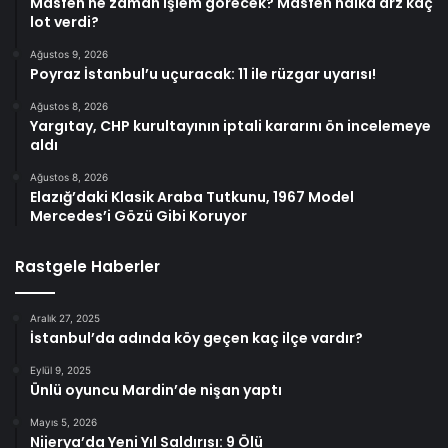
Masfen ne zaman işlem görecek? Masfen halka arz kaç
lot verdi?
Ağustos 9, 2026
Poyraz İstanbul’u uçuracak: 11 ile rüzgar uyarısı!
Ağustos 8, 2026
Yargıtay, CHP kurultayının iptali kararını ön incelemeye
aldı
Ağustos 8, 2026
Elazığ’daki Klasik Araba Tutkunu, 1967 Model
Mercedes’i Gözü Gibi Koruyor
Rastgele Haberler
Aralık 27, 2025
İstanbul’da adında köy geçen kaç ilçe vardır?
Eylül 9, 2025
Ünlü oyuncu Mardin’de nişan yaptı
Mayıs 5, 2026
Nijerya’da Yeni Yıl Saldırısı: 9 Ölü