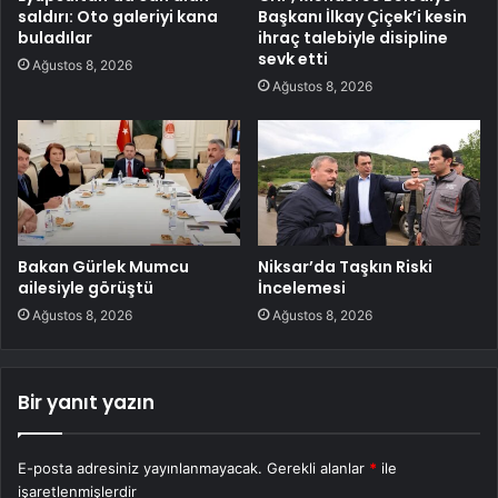
saldırı: Oto galeriyi kana
Başkanı İlkay Çiçek’i kesin
buladılar
ihraç talebiyle disipline
sevk etti
Ağustos 8, 2026
Ağustos 8, 2026
Bakan Gürlek Mumcu
Niksar’da Taşkın Riski
ailesiyle görüştü
İncelemesi
Ağustos 8, 2026
Ağustos 8, 2026
Bir yanıt yazın
E-posta adresiniz yayınlanmayacak.
Gerekli alanlar
*
ile
işaretlenmişlerdir