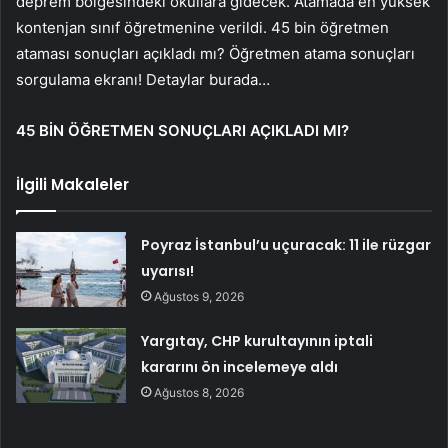
deprem bölgesindeki okullara gidecek. Atamada en yüksek
kontenjan sınıf öğretmenine verildi. 45 bin öğretmen
ataması sonuçları açıkladı mı? Öğretmen atama sonuçları
sorgulama ekranı! Detaylar burada…
45 BİN ÖĞRETMEN SONUÇLARI AÇIKLADI MI?
İlgili Makaleler
Poyraz İstanbul’u uçuracak: 11 ile rüzgar
uyarısı!
Ağustos 9, 2026
Yargıtay, CHP kurultayının iptali
kararını ön incelemeye aldı
Ağustos 8, 2026