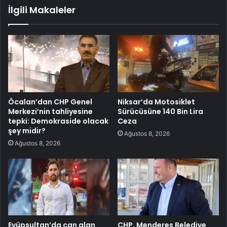
İlgili Makaleler
Öcalan’dan CHP Genel
Niksar’da Motosiklet
Merkezi’nin tahliyesine
Sürücüsüne 140 Bin Lira
tepki: Demokraside olacak
Ceza
şey midir?
Ağustos 8, 2026
Ağustos 8, 2026
Eyüpsultan’da can alan
CHP, Menderes Belediye