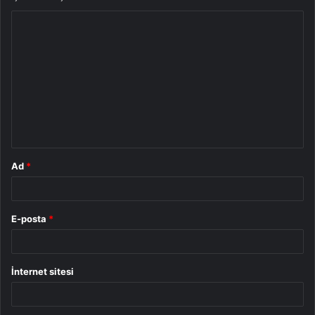
Y
o
r
u
m
*
Ad
*
E-posta
*
İnternet sitesi