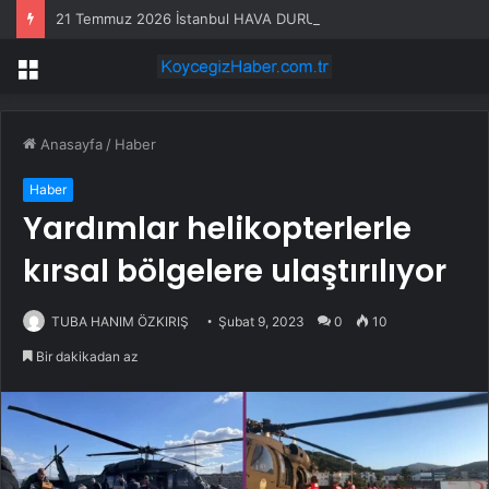
21 Temmuz 2026 İstanbul HAVA DURUMU! Yarın İstanbul’da hava nasıl olacak, yağış var mı?
Menü
Anasayfa
/
Haber
Haber
Yardımlar helikopterlerle
kırsal bölgelere ulaştırılıyor
TUBA HANIM ÖZKIRIŞ
Şubat 9, 2023
0
10
Bir dakikadan az