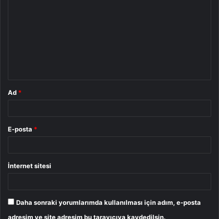
o
r
u
m
*
Ad
*
E-posta
*
İnternet sitesi
Daha sonraki yorumlarımda kullanılması için adım, e-posta
adresim ve site adresim bu tarayıcıya kaydedilsin.