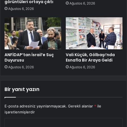
görüntüleri ortaya çıktı
Ağustos 6, 2026
Ağustos 6, 2026
ANFİDAP’tan İsrail’e Suç
Vali Küçük, Gölbaşı’nda
Duyurusu
Esnafla Bir Araya Geldi
Ağustos 6, 2026
Ağustos 6, 2026
Bir yanıt yazın
E-posta adresiniz yayınlanmayacak.
Gerekli alanlar
*
ile
işaretlenmişlerdir
Y