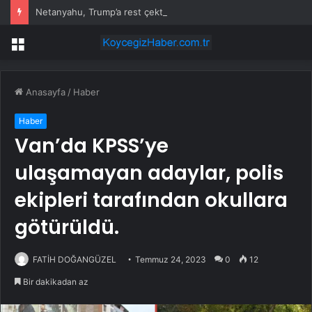
Netanyahu, Trump’a rest çekti
Menü
Anasayfa
/
Haber
Haber
Van’da KPSS’ye
ulaşamayan adaylar, polis
ekipleri tarafından okullara
götürüldü.
FATİH DOĞANGÜZEL
Temmuz 24, 2023
0
12
Bir dakikadan az