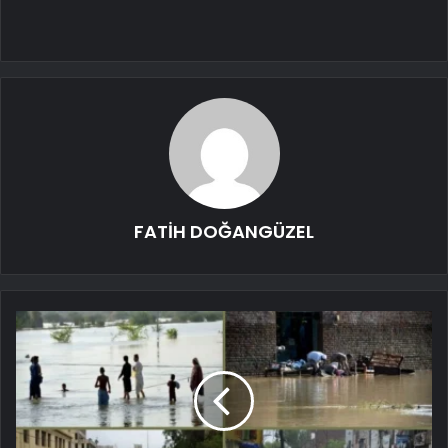
FATİH DOĞANGÜZEL