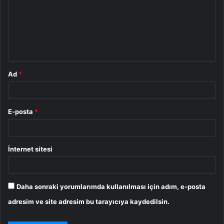
r
u
m
*
Ad
*
E-posta
*
İnternet sitesi
Daha sonraki yorumlarımda kullanılması için adım, e-posta
adresim ve site adresim bu tarayıcıya kaydedilsin.