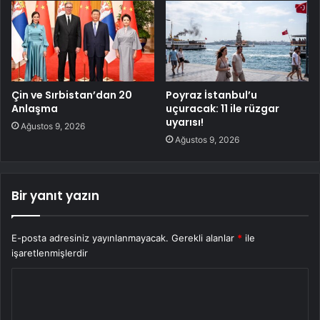
Çin ve Sırbistan’dan 20
Poyraz İstanbul’u
Anlaşma
uçuracak: 11 ile rüzgar
uyarısı!
Ağustos 9, 2026
Ağustos 9, 2026
Bir yanıt yazın
E-posta adresiniz yayınlanmayacak.
Gerekli alanlar
*
ile
işaretlenmişlerdir
Y
o