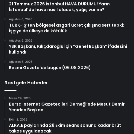
21 Temmuz 2026 İstanbul HAVA DURUMU! Yarın
İstanbul’da hava nasıl olacak, yağış var mı?
Ağustos 6, 2026
TÜRK-İŞ’ten bölgesel asgari ücret çıkışına sert tepki:
İşçiye de ülkeye de kötülük
Ağustos 6, 2026
YSK Başkanı, Kılıçdaroğlu için “Genel Başkan” ifadesini
kullandı
Ağustos 6, 2026
Resmi Gazete’de bugün (06.08.2026)
Rastgele Haberler
Nisan 29, 2025
Bursa İnternet Gazetecileri Derneği’nde Mesut Demir
Yeniden Başkan
Ekim 2, 2025
ALKA.E paylarında 28 Ekim seans sonuna kadar brüt
takas uygulanacak