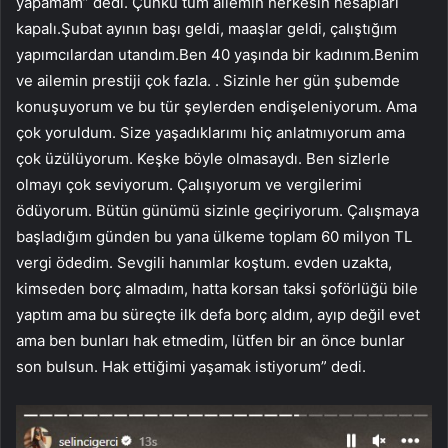
yapamam” dedi. Çünkü tüm ailemin herkesin hesapları
kapalı.Şubat ayının başı geldi, maaşlar geldi, çalıştığım
yapımcılardan utandım.Ben 40 yaşında bir kadınım.Benim
ve ailemin prestiji çok fazla. . Sizinle her gün şubemde
konuşuyorum ve bu tür şeylerden endişeleniyorum. Ama
çok yoruldum. Size yaşadıklarımı hiç anlatmıyorum ama
çok üzülüyorum. Keşke böyle olmasaydı. Ben sizlerle
olmayı çok seviyorum. Çalışıyorum ve vergilerimi
ödüyorum. Bütün günümü sizinle geçiriyorum. Çalışmaya
başladığım günden bu yana ülkeme toplam 60 milyon TL
vergi ödedim. Sevgili hanımlar koştum. evden uzakta,
kimseden borç almadım, hatta korsan taksi şoförlüğü bile
yaptım ama bu süreçte ilk defa borç aldım, ayıp değil evet
ama ben bunları hak etmedim, lütfen bir an önce bunlar
son bulsun. Hak ettiğimi yaşamak istiyorum” dedi.