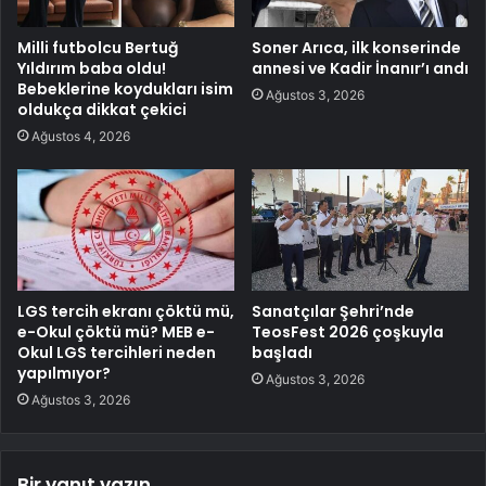
Milli futbolcu Bertuğ
Soner Arıca, ilk konserinde
Yıldırım baba oldu!
annesi ve Kadir İnanır’ı andı
Bebeklerine koydukları isim
Ağustos 3, 2026
oldukça dikkat çekici
Ağustos 4, 2026
LGS tercih ekranı çöktü mü,
Sanatçılar Şehri’nde
e-Okul çöktü mü? MEB e-
TeosFest 2026 çoşkuyla
Okul LGS tercihleri neden
başladı
yapılmıyor?
Ağustos 3, 2026
Ağustos 3, 2026
Bir yanıt yazın