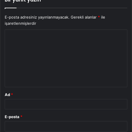
E-posta adresiniz yayınlanmayacak.
Gerekli alanlar
*
ile
işaretlenmişlerdir
Y
o
r
u
m
*
Ad
*
E-posta
*