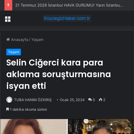
21 Temmuz 2026 İstanbul HAVA DURUMU! Yarın İstanbul’da hava nasıl olacak, yağış var mı?
Menü
Anasayfa
/
Yaşam
Yaşam
Selin Ciğerci kara para
aklama soruşturmasına
isyan etti
TUBA HANIM ÖZKIRIŞ
Ocak 25, 2024
0
2
1 dakika okuma süresi