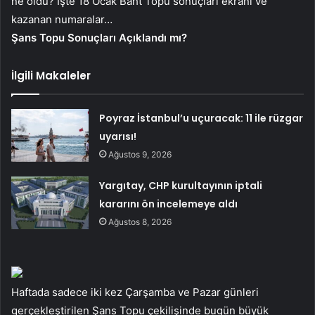
ne oldu? İşte 18 Ocak Baht Topu sonuçları ekranı ve
kazanan numaralar…
Şans Topu Sonuçları Açıklandı mı?
İlgili Makaleler
Poyraz İstanbul’u uçuracak: 11 ile rüzgar
uyarısı!
Ağustos 9, 2026
Yargıtay, CHP kurultayının iptali
kararını ön incelemeye aldı
Ağustos 8, 2026
Haftada sadece iki kez Çarşamba ve Pazar günleri
gerçekleştirilen Şans Topu çekilişinde bugün büyük