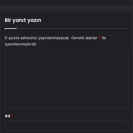
Bir yanıt yazın
E-posta adresiniz yayınlanmayacak.
Gerekli alanlar
*
ile
işaretlenmişlerdir
Y
o
r
u
m
*
Ad
*