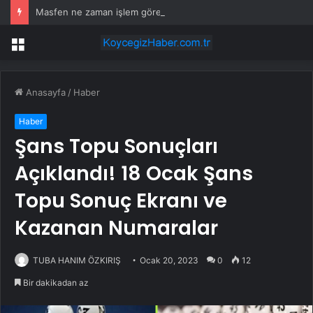
Masfen ne zaman işlem görecek? Masfen halka arz kaç lot verdi?
Menü
Anasayfa
/
Haber
Haber
Şans Topu Sonuçları
Açıklandı! 18 Ocak Şans
Topu Sonuç Ekranı ve
Kazanan Numaralar
TUBA HANIM ÖZKIRIŞ
Ocak 20, 2023
0
12
Bir dakikadan az