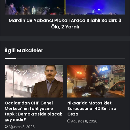
Mardin'de Yabancı Plakalı Araca Silahlı Saldırı: 3
Ölü, 2 Yaralı
İlgili Makaleler
Öcalan’dan CHP Genel
Niksar’da Motosiklet
Merkezi’nin tahliyesine
Sürücüsüne 140 Bin Lira
tepki: Demokraside olacak
Ceza
şey midir?
Ağustos 8, 2026
Ağustos 8, 2026