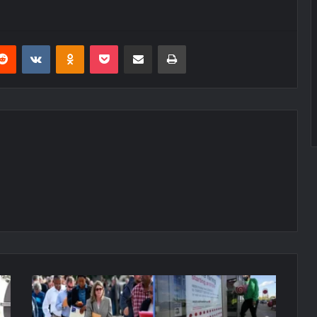
erest
Reddit
VKontakte
Odnoklassniki
Pocket
E-Posta ile paylaş
Yazdır