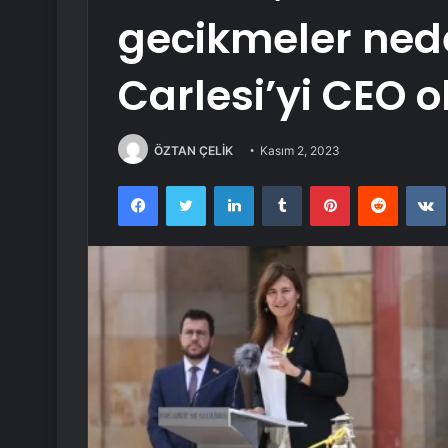
gecikmeler ned
Carlesi’yi CEO o
ÖZTAN ÇELİK
Kasım 2, 2023
Facebook
Twitter
LinkedIn
Tumblr
Pinterest
Reddit