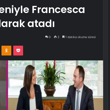
eniyle Francesca
larak atadı
0
3
1 dakika okuma süresi
VKontakte
Odnoklassniki
Pocket