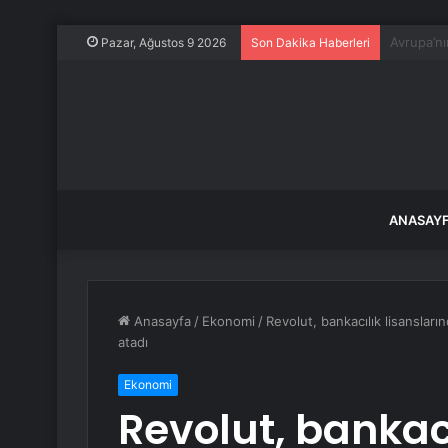
Masfen n
Pazar, Ağustos 9 2026
Son Dakika Haberleri
ANASAY
Anasayfa
/
Ekonomi
/
Revolut, bankacılık lisanslar
atadı
Ekonomi
Revolut, bankacı