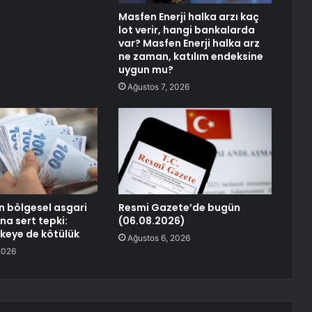
Masfen Enerji halka arzı kaç
lot verir, hangi bankalarda
var? Masfen Enerji halka arz
ne zaman, katılım endeksine
uygun mu?
Ağustos 7, 2026
n bölgesel asgari
Resmi Gazete’de bugün
ına sert tepki:
(06.08.2026)
lkeye de kötülük
Ağustos 6, 2026
2026