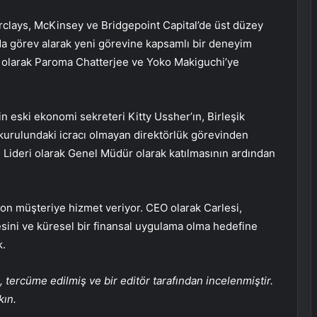
rclays, McKinsey ve Bridgepoint Capital’de üst düzey
’da görev alarak yeni görevine kapsamlı bir deneyim
iri olarak Paroma Chatterjee ve Yoko Makiguchi’ye
inin eski ekonomi sekreteri Kitty Ussher’ın, Birleşik
 kurulundaki icracı olmayan direktörlük görevinden
me Lideri olarak Genel Müdür olarak katılmasının ardından
yon müşteriye hizmet veriyor. CEO olarak Carlesi,
sini ve küresel bir finansal uygulama olma hedefine
k.
tercüme edilmiş ve bir editör tarafından incelenmiştir.
kın.