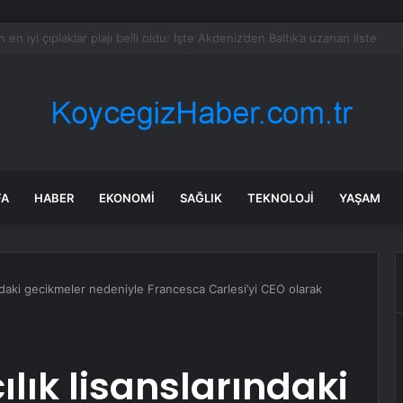
e zaman işlem görecek? Masfen halka arz kaç lot verdi?
FA
HABER
EKONOMI
SAĞLIK
TEKNOLOJI
YAŞAM
ındaki gecikmeler nedeniyle Francesca Carlesi’yi CEO olarak
lık lisanslarındaki