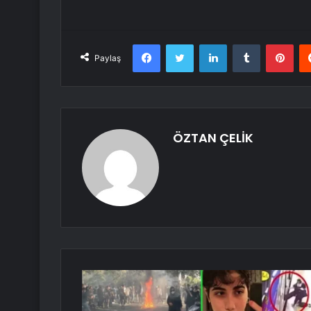
Facebook
Twitter
LinkedIn
Tumblr
Pint
Paylaş
ÖZTAN ÇELİK