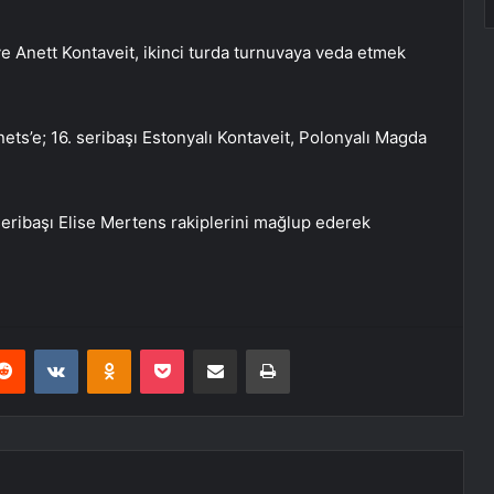
e Anett Kontaveit, ikinci turda turnuvaya veda etmek
ets’e; 16. seribaşı Estonyalı Kontaveit, Polonyalı Magda
seribaşı Elise Mertens rakiplerini mağlup ederek
erest
Reddit
VKontakte
Odnoklassniki
Pocket
E-Posta ile paylaş
Yazdır