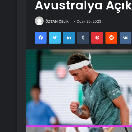
Avustralya Açık
ÖZTAN ÇELİK
Ocak 20, 2023
Facebook
Twitter
LinkedIn
Tumblr
Pinterest
Reddit