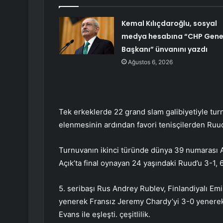
Kemal Kılıçdaroğlu, sosyal
medya hesabına “CHP Gene
Başkanı” ünvanını yazdı
Ağustos 6, 2026
Tek erkeklerde 22 grand slam galibiyetiyle tu
elenmesinin ardından favori tenisçilerden Ruud
Turnuvanın ikinci türünde dünya 39 numarası 
Açık’ta final oynayan 24 yaşındaki Ruud’u 3-1, 6
5. seribaşı Rus Andrey Rublev, Finlandiyalı Emi
yenerek Fransız Jeremy Chardy’yi 3-0 yenerek 
Evans ile eşleşti. çeşitlilik.