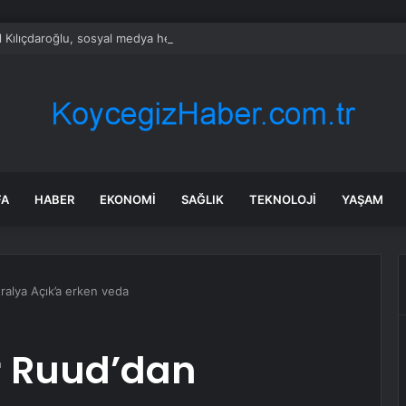
 Kılıçdaroğlu, sosyal medya hesabına “CHP Genel Başkanı” ünvanını yazd
FA
HABER
EKONOMI
SAĞLIK
TEKNOLOJI
YAŞAM
ralya Açık’a erken veda
r Ruud’dan