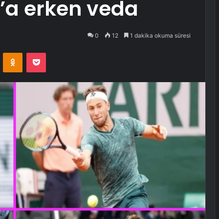
’a erken veda
0
12
1 dakika okuma süresi
VKontakte
Odnoklassniki
Pocket