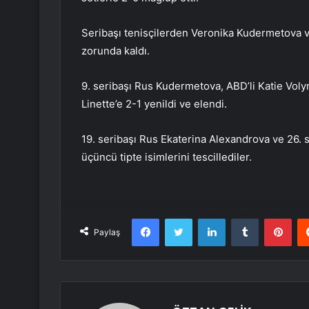
Seribaşı tenisçilerden Veronika Kudermetova v
zorunda kaldı.
9. seribaşı Rus Kudermetova, ABD’li Katie Volyn
Linette’e 2-1 yenildi ve elendi.
19. seribaşı Rus Ekaterina Alexandrova ve 26. 
üçüncü tipte isimlerini tescillediler.
Facebook
Twitter
LinkedIn
Tumblr
Pint
Paylaş