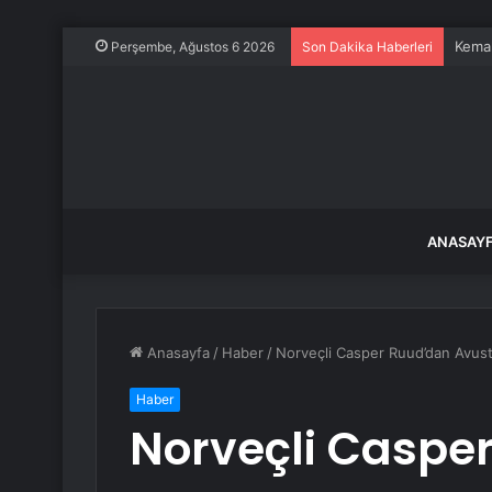
Kemal
Perşembe, Ağustos 6 2026
Son Dakika Haberleri
ANASAY
Anasayfa
/
Haber
/
Norveçli Casper Ruud’dan Avust
Haber
Norveçli Caspe