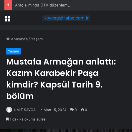
Araç alımında ÖTV düzenlemesi: Vatandaşlar bayilere akın etti
Menü
Anasayfa
/
Yaşam
Yaşam
Mustafa Armağan anlattı:
Kazım Karabekir Paşa
kimdir? Kapsül Tarih 9.
bölüm
ÜMİT SAVĞA
Mart 15, 2024
0
0
1 dakika okuma süresi