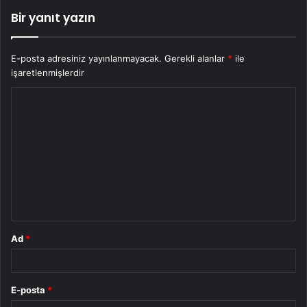
Bir yanıt yazın
E-posta adresiniz yayınlanmayacak.
Gerekli alanlar
*
ile
işaretlenmişlerdir
Y
o
r
u
m
*
Ad
*
E-posta
*