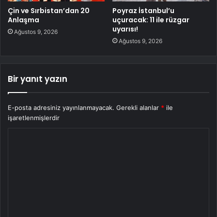
Çin ve Sırbistan’dan 20
Poyraz İstanbul’u
Anlaşma
uçuracak: 11 ile rüzgar
uyarısı!
Ağustos 9, 2026
Ağustos 9, 2026
Bir yanıt yazın
E-posta adresiniz yayınlanmayacak.
Gerekli alanlar
*
ile
işaretlenmişlerdir
Y
o
r
u
m
*