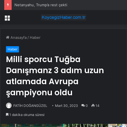
Netanyahu, Trump’a rest çekti
Menü
Anasayfa
/
Haber
Haber
Milli sporcu Tuğba
Danışmanz 3 adım uzun
atlamada Avrupa
şampiyonu oldu
FATİH DOĞANGÜZEL
Mart 30, 2023
0
14
1 dakika okuma süresi