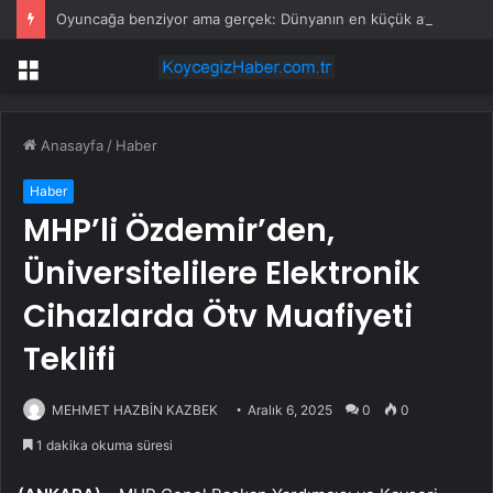
Oyuncağa benziyor ama gerçek: Dünyanın en küçük atı seçildi
Menü
Anasayfa
/
Haber
Haber
MHP’li Özdemir’den,
Üniversitelilere Elektronik
Cihazlarda Ötv Muafiyeti
Teklifi
MEHMET HAZBİN KAZBEK
Aralık 6, 2025
0
0
1 dakika okuma süresi