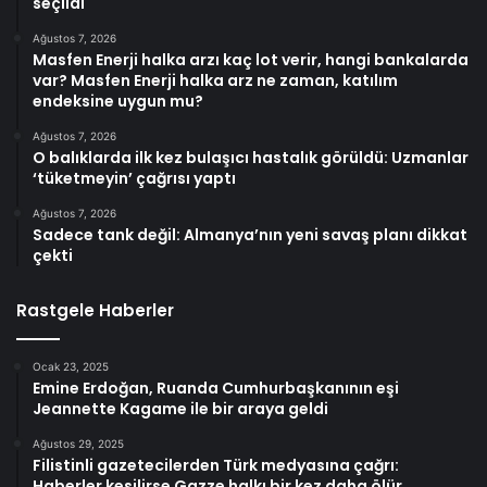
seçildi
Ağustos 7, 2026
Masfen Enerji halka arzı kaç lot verir, hangi bankalarda
var? Masfen Enerji halka arz ne zaman, katılım
endeksine uygun mu?
Ağustos 7, 2026
O balıklarda ilk kez bulaşıcı hastalık görüldü: Uzmanlar
‘tüketmeyin’ çağrısı yaptı
Ağustos 7, 2026
Sadece tank değil: Almanya’nın yeni savaş planı dikkat
çekti
Rastgele Haberler
Ocak 23, 2025
Emine Erdoğan, Ruanda Cumhurbaşkanının eşi
Jeannette Kagame ile bir araya geldi
Ağustos 29, 2025
Filistinli gazetecilerden Türk medyasına çağrı:
Haberler kesilirse Gazze halkı bir kez daha ölür