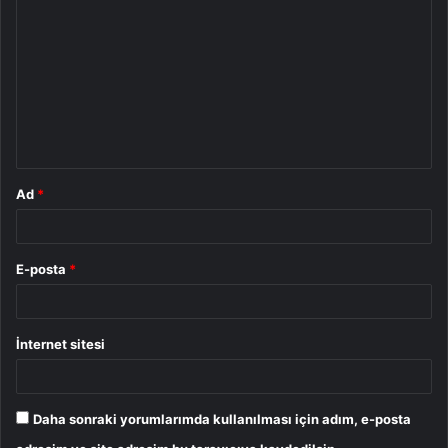
o
r
u
m
*
Ad
*
E-posta
*
İnternet sitesi
Daha sonraki yorumlarımda kullanılması için adım, e-posta