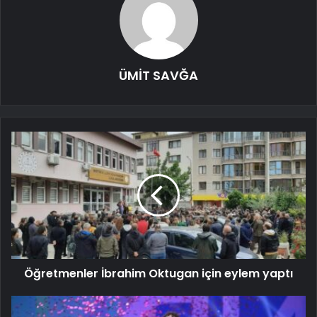
ÜMİT SAVĞA
Öğretmenler İbrahim Oktugan için eylem yaptı