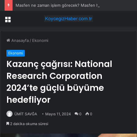
Masfen ne zaman işlem görecek? Masfen halka arz kaç lot verdi?
Menü
Anasayfa
/
Ekonomi
Ekonomi
Kazanç çağrısı: National
Research Corporation
2024’te güçlü büyüme
hedefliyor
ÜMİT SAVĞA
Mayıs 11, 2024
0
0
2 dakika okuma süresi