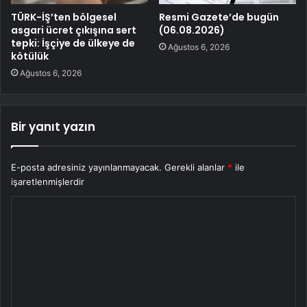
TÜRK-İŞ’ten bölgesel
Resmi Gazete’de bugün
asgari ücret çıkışına sert
(06.08.2026)
tepki: İşçiye de ülkeye de
Ağustos 6, 2026
kötülük
Ağustos 6, 2026
Bir yanıt yazın
E-posta adresiniz yayınlanmayacak.
Gerekli alanlar
*
ile
işaretlenmişlerdir
Y
o
r
u
m