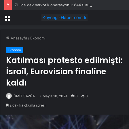
71 ilde dev narkotik operasyonu: 844 tutuklama
Menü
Anasayfa
/
Ekonomi
Ekonomi
Katılması protesto edilmişti:
İsrail, Eurovision finaline
kaldı
ÜMİT SAVĞA
Mayıs 10, 2024
0
0
2 dakika okuma süresi