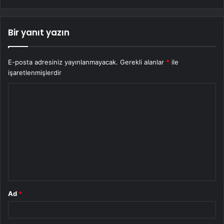
Bir yanıt yazın
E-posta adresiniz yayınlanmayacak.
Gerekli alanlar
*
ile
işaretlenmişlerdir
Y
o
r
u
m
*
Ad
*