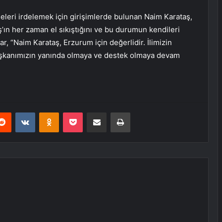
eleri irdelemek için girişimlerde bulunan Naim Karataş,
ş’ın her zaman el sıkıştığını ve bu durumun kendileri
r, “Naim Karataş, Erzurum için değerlidir. İlimizin
 başkanımızın yanında olmaya ve destek olmaya devam
erest
Reddit
VKontakte
Odnoklassniki
Pocket
E-Posta ile paylaş
Yazdır