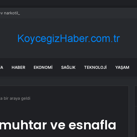
dev narkotik operasyonu: 844 tutuklama
FA
HABER
EKONOMI
SAĞLIK
TEKNOLOJI
YAŞAM
a bir araya geldi
 muhtar ve esnafla