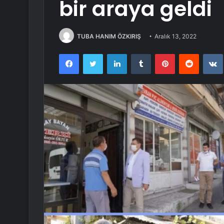
bir araya geldi
TUBA HANIM ÖZKIRIŞ
Aralık 13, 2022
Facebook
Twitter
LinkedIn
Tumblr
Pinterest
Reddit