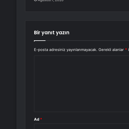
Bir yanıt yazın
E-posta adresiniz yayınlanmayacak.
Gerekli alanlar
*
i
Y
o
r
u
m
*
Ad
*