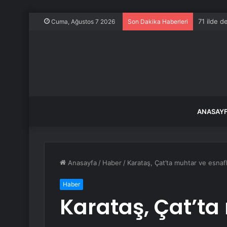
71 ilde 
Cuma, Ağustos 7 2026
Son Dakika Haberleri
ANASAY
Anasayfa
/
Haber
/
Karataş, Çat’ta muhtar ve esnafl
Haber
Karataş, Çat’ta