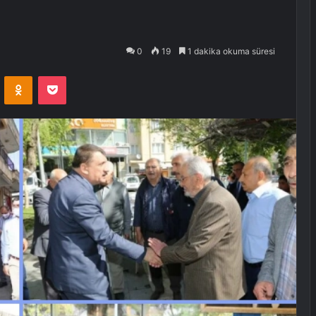
0
19
1 dakika okuma süresi
VKontakte
Odnoklassniki
Pocket