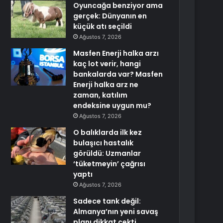
Oyuncağa benziyor ama
gerçek: Dünyanın en
küçük atı seçildi
Ağustos 7, 2026
Masfen Enerji halka arzı
kaç lot verir, hangi
bankalarda var? Masfen
Enerji halka arz ne
zaman, katılım
endeksine uygun mu?
Ağustos 7, 2026
O balıklarda ilk kez
bulaşıcı hastalık
görüldü: Uzmanlar
‘tüketmeyin’ çağrısı
yaptı
Ağustos 7, 2026
Sadece tank değil:
Almanya’nın yeni savaş
planı dikkat çekti