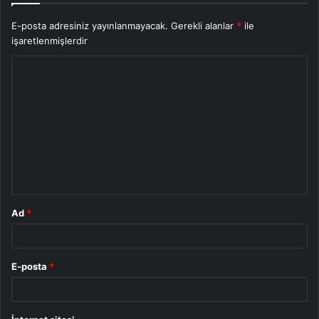
E-posta adresiniz yayınlanmayacak.
Gerekli alanlar
*
ile
işaretlenmişlerdir
Y
o
r
u
m
*
Ad
*
E-posta
*