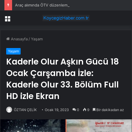
Araç alımında ÖTV düzenlemesi: Vatandaşlar bayilere akın etti
Menü
Anasayfa
/
Yaşam
Yaşam
Kaderle Olur Aşkın Gücü 18
Ocak Çarşamba İzle:
Kaderle Olur 33. Bölüm Full
HD izle Ekran
ÖZTAN ÇELİK
Ocak 19, 2023
0
9
Bir dakikadan az