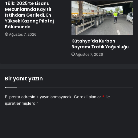
Tüik: 2025’te Lisans
Mezunlarında Kayıtlı
İstihdam Geriledi, En
Yüksek Kazanç Pilotaj
Bölümünde
Ağustos 7, 2026
Kütahya’da Kurban
Bayramı Trafik Yoğunluğu
Ağustos 7, 2026
Bir yanıt yazın
E-posta adresiniz yayınlanmayacak.
Gerekli alanlar
*
ile
işaretlenmişlerdir
Y
o
r