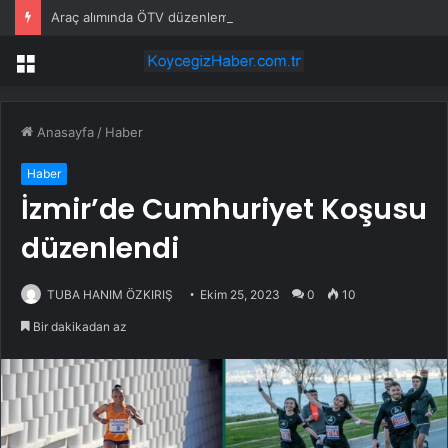
Araç alımında ÖTV düzenlemesi: Vatandaşlar bayilere akın etti
Menü
Anasayfa
/
Haber
Haber
İzmir’de Cumhuriyet Koşusu
düzenlendi
TUBA HANIM ÖZKIRIŞ
Ekim 25, 2023
0
10
Bir dakikadan az