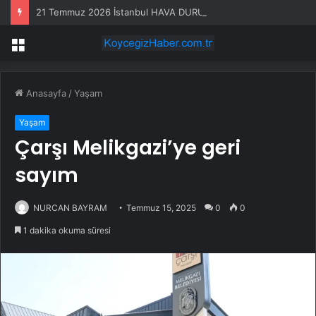
21 Temmuz 2026 İstanbul HAVA DURUMU! Yarın İstanbul’da hava nasıl olacak, yağış var mı?
Menü
Anasayfa
/
Yaşam
Yaşam
Çarşı Melikgazi’ye geri
sayım
NURCAN BAYRAM
Temmuz 15, 2025
0
0
1 dakika okuma süresi