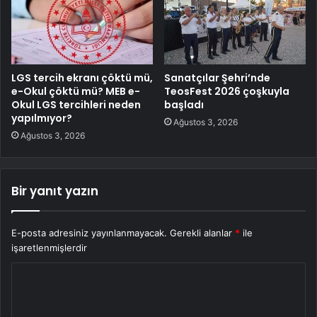
LGS tercih ekranı çöktü mü,
Sanatçılar Şehri’nde
e-Okul çöktü mü? MEB e-
TeosFest 2026 çoşkuyla
Okul LGS tercihleri neden
başladı
yapılmıyor?
Ağustos 3, 2026
Ağustos 3, 2026
Bir yanıt yazın
E-posta adresiniz yayınlanmayacak.
Gerekli alanlar
*
ile
işaretlenmişlerdir
Y
o
r