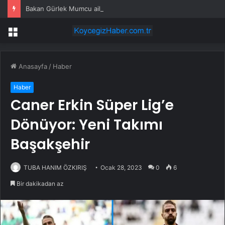
Bakan Gürlek Mumcu ailesiyle görüştü
Menü
Anasayfa
/
Haber
Haber
Caner Erkin Süper Lig’e
Dönüyor: Yeni Takımı
Başakşehir
TUBA HANIM ÖZKIRIŞ
Ocak 28, 2023
0
6
Bir dakikadan az