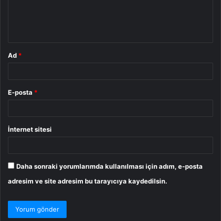
m
*
Ad
*
E-posta
*
İnternet sitesi
Daha sonraki yorumlarımda kullanılması için adım, e-posta
adresim ve site adresim bu tarayıcıya kaydedilsin.