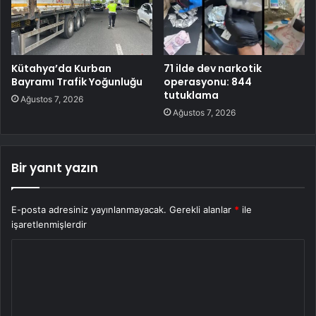
Kütahya’da Kurban
71 ilde dev narkotik
Bayramı Trafik Yoğunluğu
operasyonu: 844
tutuklama
Ağustos 7, 2026
Ağustos 7, 2026
Bir yanıt yazın
E-posta adresiniz yayınlanmayacak.
Gerekli alanlar
*
ile
işaretlenmişlerdir
Y
o
r
u