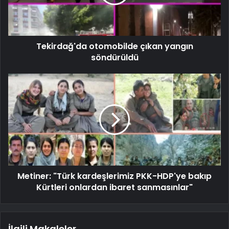
Tekirdağ'da otomobilde çıkan yangın
söndürüldü
Metiner: "Türk kardeşlerimiz PKK-HDP'ye bakıp
Kürtleri onlardan ibaret sanmasınlar"
İlgili Makaleler