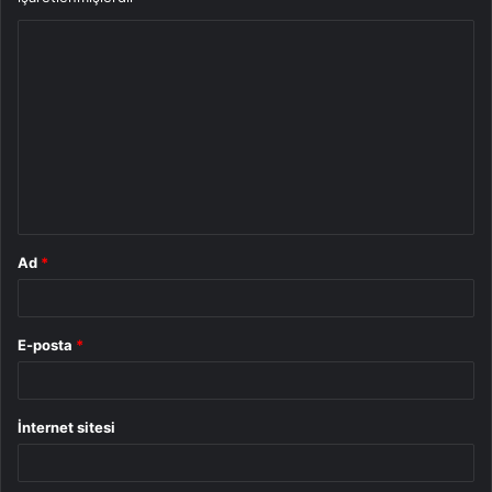
Y
o
r
u
m
*
Ad
*
E-posta
*
İnternet sitesi