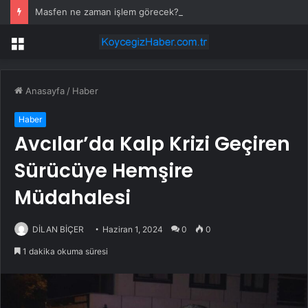
Masfen ne zaman işlem görecek? Masfen halka arz kaç lot verdi?
Menü
Anasayfa
/
Haber
Haber
Avcılar’da Kalp Krizi Geçiren
Sürücüye Hemşire
Müdahalesi
DİLAN BİÇER
Haziran 1, 2024
0
0
1 dakika okuma süresi