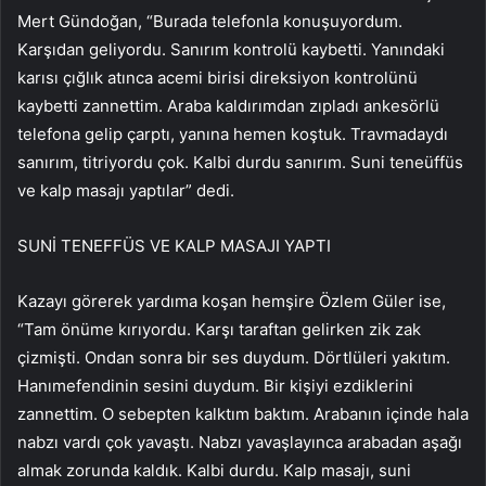
Mert Gündoğan, “Burada telefonla konuşuyordum.
Karşıdan geliyordu. Sanırım kontrolü kaybetti. Yanındaki
karısı çığlık atınca acemi birisi direksiyon kontrolünü
kaybetti zannettim. Araba kaldırımdan zıpladı ankesörlü
telefona gelip çarptı, yanına hemen koştuk. Travmadaydı
sanırım, titriyordu çok. Kalbi durdu sanırım. Suni teneüffüs
ve kalp masajı yaptılar” dedi.
SUNİ TENEFFÜS VE KALP MASAJI YAPTI
Kazayı görerek yardıma koşan hemşire Özlem Güler ise,
“Tam önüme kırıyordu. Karşı taraftan gelirken zik zak
çizmişti. Ondan sonra bir ses duydum. Dörtlüleri yakıtım.
Hanımefendinin sesini duydum. Bir kişiyi ezdiklerini
zannettim. O sebepten kalktım baktım. Arabanın içinde hala
nabzı vardı çok yavaştı. Nabzı yavaşlayınca arabadan aşağı
almak zorunda kaldık. Kalbi durdu. Kalp masajı, suni