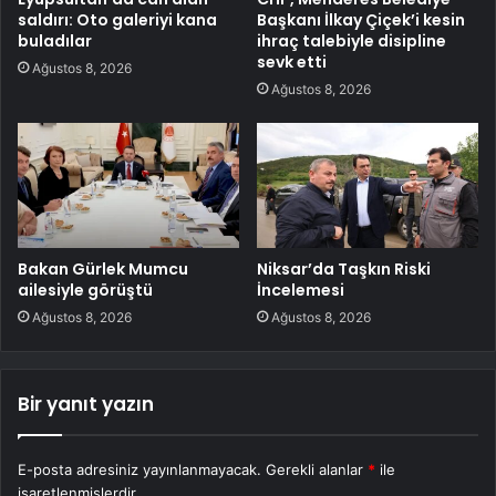
saldırı: Oto galeriyi kana
Başkanı İlkay Çiçek’i kesin
buladılar
ihraç talebiyle disipline
sevk etti
Ağustos 8, 2026
Ağustos 8, 2026
Bakan Gürlek Mumcu
Niksar’da Taşkın Riski
ailesiyle görüştü
İncelemesi
Ağustos 8, 2026
Ağustos 8, 2026
Bir yanıt yazın
E-posta adresiniz yayınlanmayacak.
Gerekli alanlar
*
ile
işaretlenmişlerdir