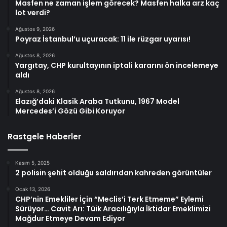
Masfen ne zaman işlem görecek? Masfen halka arz kaç
lot verdi?
Ağustos 9, 2026
Poyraz İstanbul’u uçuracak: 11 ile rüzgar uyarısı!
Ağustos 8, 2026
Yargıtay, CHP kurultayının iptali kararını ön incelemeye
aldı
Ağustos 8, 2026
Elazığ’daki Klasik Araba Tutkunu, 1967 Model
Mercedes’i Gözü Gibi Koruyor
Rastgele Haberler
Kasım 5, 2025
2 polisin şehit olduğu saldırıdan kahreden görüntüler
Ocak 13, 2026
CHP’nin Emekliler İçin “Meclis’i Terk Etmeme” Eylemi
Sürüyor… Cavit Arı: Tüik Aracılığıyla İktidar Emeklimizi
Mağdur Etmeye Devam Ediyor