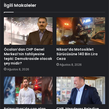
İlgili Makaleler
Öcalan’dan CHP Genel
Niksar’da Motosiklet
Merkezi’nin tahliyesine
Sürücüsüne 140 Bin Lira
tepki: Demokraside olacak
Ceza
şey midir?
Ağustos 8, 2026
Ağustos 8, 2026
Eyüpsultan’da can alan
CHP, Menderes Belediye