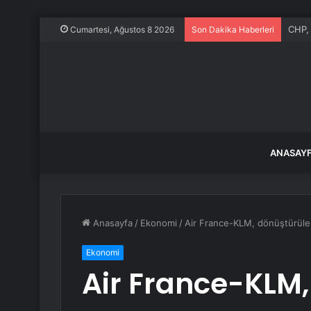
Araç 
Cumartesi, Ağustos 8 2026
Son Dakika Haberleri
ANASAY
Anasayfa
/
Ekonomi
/
Air France-KLM, dönüştürülebi
Ekonomi
Air France-KLM,