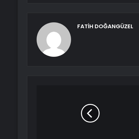
FATİH DOĞANGÜZEL