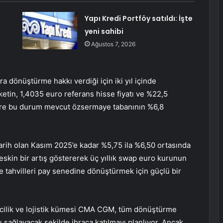
Yapı Kredi Portföy satıldı: İşte
yeni sahibi
Ağustos 7, 2026
a dönüştürme hakkı verdiği için iki yıl içinde
in, 1,4035 euro referans hisse fiyatı ve %22,5
re bu durum mevcut özsermaye tabanının %6,8
 tarih olan Kasım 2025’e kadar %5,75 ila %6,50 ortasında
eskin bir artış göstererek üç yıllık swap euro kurunun
e tahvilleri pay senedine dönüştürmek için güçlü bir
izcilik ve lojistik kümesi CMA CGM, tüm dönüştürme
nı sağlayacak şekilde ihraca katılmayı planlıyor. Ancak