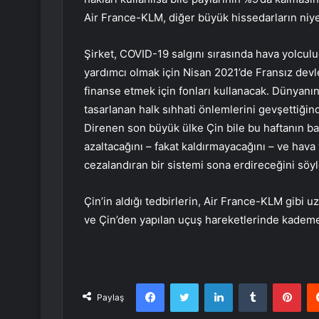
Air France-KLM, diğer büyük hissedarların niye
Şirket, COVID-19 salgını sırasında hava yolcul
yardımcı olmak için Nisan 2021’de Fransız devlet
finanse etmek için fonları kullanacak. Dünyanın
tasarlanan halk sıhhati önlemlerini gevşettiğin
Direnen son büyük ülke Çin bile bu haftanın başl
azaltacağını – fakat kaldırmayacağını – ve hava y
cezalandıran bir sistemi sona erdireceğini söyl
Çin’in aldığı tedbirlerin, Air France-KLM gibi uz
ve Çin’den yapılan uçuş hareketlerinde kademeli
Facebook
Twitter
LinkedIn
Tumblr
Pint
Paylaş