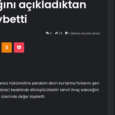
ğını açıkladıktan
betti
0
19
1 dakika okuma süresi
VKontakte
Odnoklassniki
Pocket
ransız hükümetine pandemi devri kurtarma fonlarını geri
olar) bedelinde dönüştürülebilir tahvil ihraç edeceğini
üzerinde değer kaybetti.