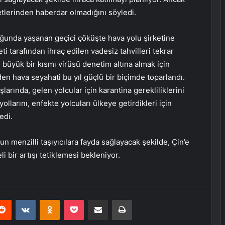
tlerinden haberdar olmadığını söyledi.
uğunda yaşanan geçici çöküşte hava yolu şirketine
i tarafından ihraç edilen vadesiz tahvilleri tekrar
 büyük bir kısmı virüsü denetim altına almak için
den hava seyahati bu yıl güçlü bir biçimde toparlandı.
arında, gelen yolcular için karantina gerekliliklerini
ollarını, enfekte yolcuları ülkeye getirdikleri için
edi.
un menzilli taşıyıcılara fayda sağlayacak şekilde, Çin’e
 bir artışı tetiklemesi bekleniyor.
erest
Reddit
VKontakte
Odnoklassniki
Pocket
E-Posta ile paylaş
Yazdır