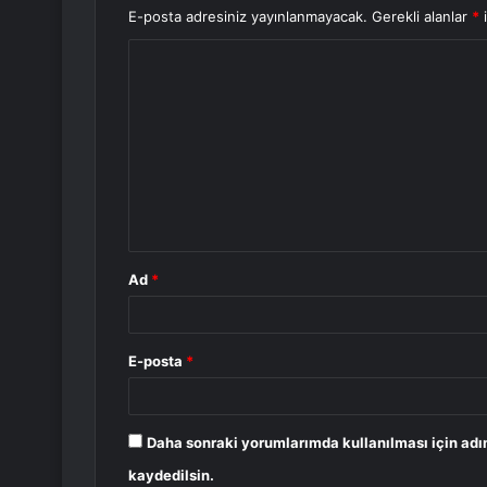
E-posta adresiniz yayınlanmayacak.
Gerekli alanlar
*
i
Y
o
r
u
m
*
Ad
*
E-posta
*
Daha sonraki yorumlarımda kullanılması için adı
kaydedilsin.