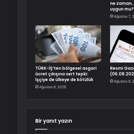
ne zaman, 
uygun mu?
Ağustos 7, 
TÜRK-İŞ’ten bölgesel asgari
Resmi Gaz
ücret çıkışına sert tepki:
(06.08.202
İşçiye de ülkeye de kötülük
Ağustos 6, 
Ağustos 6, 2026
Bir yanıt yazın