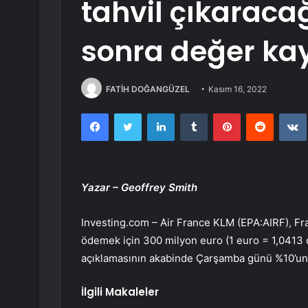
tahvil çıkaraca
sonra değer kay
FATİH DOĞANGÜZEL
Kasım 16, 2022
Facebook
Twitter
LinkedIn
Tumblr
Pinterest
Reddit
Yazar – Geoffrey Smith
Investing.com – Air France KLM (EPA:
AIRF
), F
ödemek için 300 milyon euro (1 euro = 1,0413 d
açıklamasının akabinde Çarşamba günü %10’un 
İlgili Makaleler