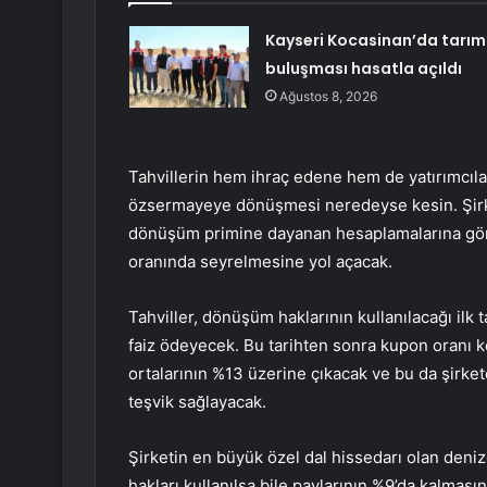
Kayseri Kocasinan’da tarım
buluşması hasatla açıldı
Ağustos 8, 2026
Tahvillerin hem ihraç edene hem de yatırımcılar
özsermayeye dönüşmesi neredeyse kesin. Şirket
dönüşüm primine dayanan hesaplamalarına gö
oranında seyrelmesine yol açacak.
Tahviller, dönüşüm haklarının kullanılacağı ilk
faiz ödeyecek. Bu tarihten sonra kupon oranı k
ortalarının %13 üzerine çıkacak ve bu da şirket
teşvik sağlayacak.
Şirketin en büyük özel dal hissedarı olan den
hakları kullanılsa bile paylarının %9’da kalması