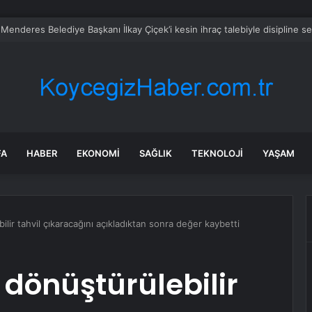
alımında ÖTV düzenlemesi: Vatandaşlar bayilere akın etti
FA
HABER
EKONOMI
SAĞLIK
TEKNOLOJI
YAŞAM
lir tahvil çıkaracağını açıkladıktan sonra değer kaybetti
 dönüştürülebilir