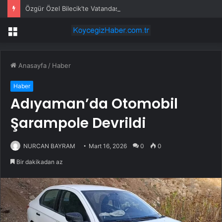
Özgür Özel Bilecik’te Vatandaşlarla Bir Araya Geldi
Menü
Anasayfa
/
Haber
Haber
Adıyaman’da Otomobil
Şarampole Devrildi
NURCAN BAYRAM
Mart 16, 2026
0
0
Bir dakikadan az