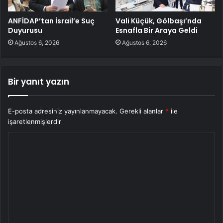
ANFİDAP’tan İsrail’e Suç
Vali Küçük, Gölbaşı’nda
Duyurusu
Esnafla Bir Araya Geldi
Ağustos 6, 2026
Ağustos 6, 2026
Bir yanıt yazın
E-posta adresiniz yayınlanmayacak.
Gerekli alanlar
*
ile
işaretlenmişlerdir
Y
o
r
u
m
*