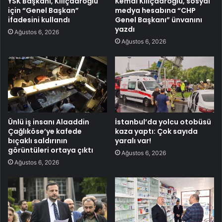
YSK Başkanı, Kılıçdaroğlu
Kemal Kılıçdaroğlu, sosyal
için “Genel Başkan”
medya hesabına “CHP
ifadesini kullandı
Genel Başkanı” ünvanını
yazdı
Ağustos 6, 2026
Ağustos 6, 2026
Ünlü iş insanı Alaaddin
İstanbul’da yolcu otobüsü
Çağlıköse’ye kafede
kaza yaptı: Çok sayıda
bıçaklı saldırının
yaralı var!
görüntüleri ortaya çıktı
Ağustos 6, 2026
Ağustos 6, 2026