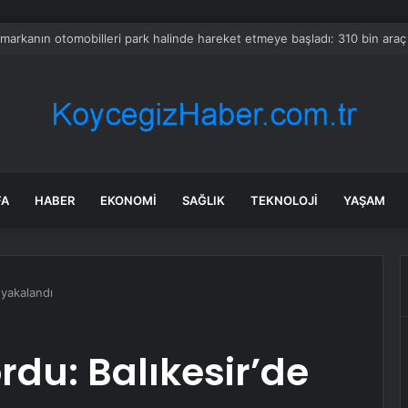
n Gürlek Mumcu ailesiyle görüştü
FA
HABER
EKONOMI
SAĞLIK
TEKNOLOJI
YAŞAM
 yakalandı
rdu: Balıkesir’de