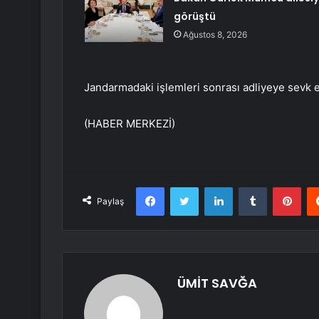
görüştü
Ağustos 8, 2026
Jandarmadaki işlemleri sonrası adliyeye sevk e
(HABER MERKEZİ)
Facebook
Twitter
LinkedIn
Tumblr
Pint
Paylaş
ÜMİT SAVĞA