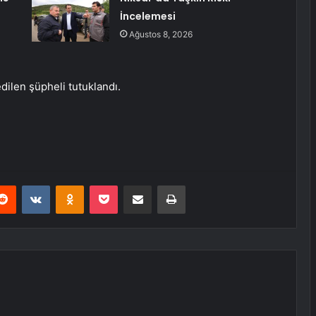
İncelemesi
Ağustos 8, 2026
dilen şüpheli tutuklandı.
erest
Reddit
VKontakte
Odnoklassniki
Pocket
E-Posta ile paylaş
Yazdır