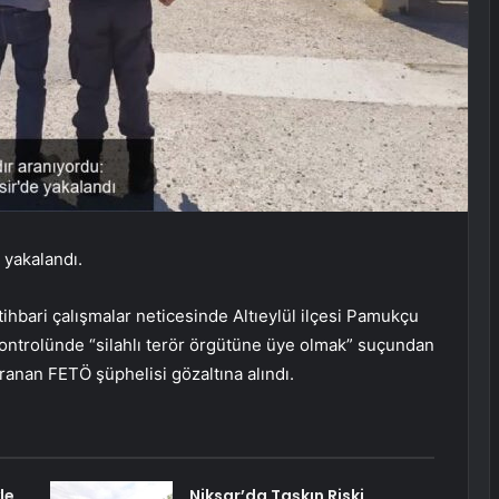
 yakalandı.
tihbari çalışmalar neticesinde Altıeylül ilçesi Pamukçu
 kontrolünde “silahlı terör örgütüne üye olmak” suçundan
ranan FETÖ şüphelisi gözaltına alındı.
le
Niksar’da Taşkın Riski