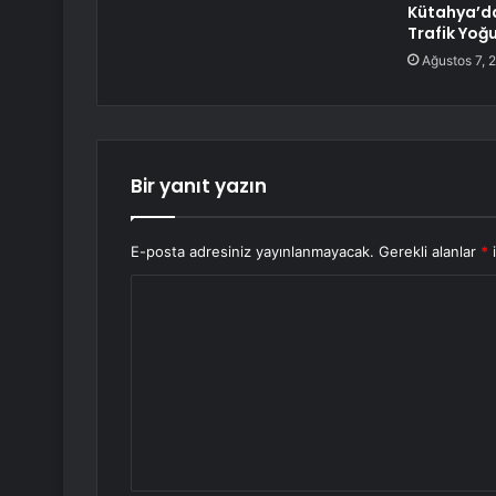
Kütahya’d
Trafik Yoğ
Ağustos 7, 
Bir yanıt yazın
E-posta adresiniz yayınlanmayacak.
Gerekli alanlar
*
i
Y
o
r
u
m
*