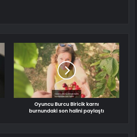
Oyuncu Burcu Biricik karnı
burnundaki son halini paylaştı