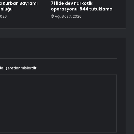
a Kurban Bayramı
71 ilde dev narkotik
unluğu
operasyonu: 844 tutuklama
2026
Ağustos 7, 2026
le işaretlenmişlerdir