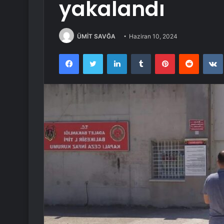
yakalandı
ÜMİT SAVĞA
Haziran 10, 2024
Facebook
Twitter
LinkedIn
Tumblr
Pinterest
Reddit