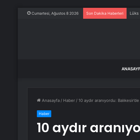
Baka
Cumartesi, Ağustos 8 2026
Son Dakika Haberleri
ANASAY
Anasayfa
/
Haber
/
10 aydır aranıyordu: Balıkesir’de
Haber
10 aydır aranıyo