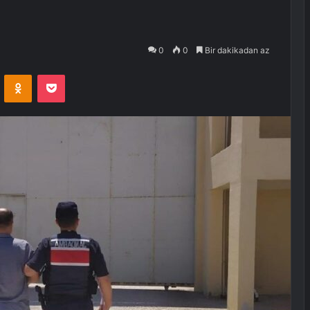
0
0
Bir dakikadan az
VKontakte
Odnoklassniki
Pocket